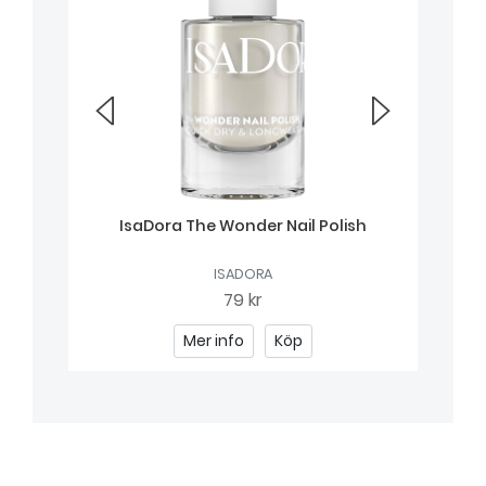
IsaDora The Wonder Nail Polish
ISADORA
79 kr
Mer info
Köp