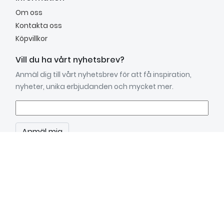
Om oss
Kontakta oss
Köpvillkor
Vill du ha vårt nyhetsbrev?
Anmäl dig till vårt nyhetsbrev för att få inspiration,
nyheter, unika erbjudanden och mycket mer.
Anmäl mig
Kundtjänst
mån.–fre. 9.00 - 15.00
Lunchstängt: 12.00 - 13.00
Tel: 031- 719 69 20
info@glossme.eu