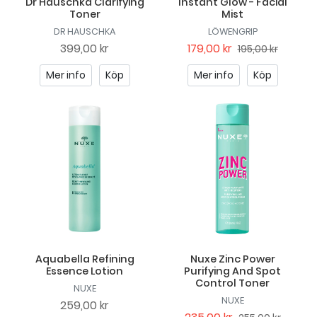
Dr Hauschka Clarifying
Instant Glow - Facial
Toner
Mist
DR HAUSCHKA
LÖWENGRIP
399,00 kr
179,00 kr
195,00 kr
Mer info
Köp
Mer info
Köp
Aquabella Refining
Nuxe Zinc Power
Essence Lotion
Purifying And Spot
Control Toner
NUXE
NUXE
259,00 kr