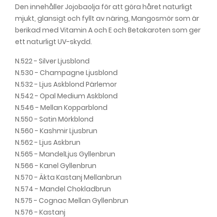
95,00 kr
Den innehåller Jojobaolja för att göra håret naturligt
mjukt, glansigt och fyllt av näring, Mangosmör som är
Natural & Easy - No. 565 Dark Berry Golden
berikad med Vitamin A och E och Betakaroten som ger
Brown
95,00 kr
ett naturligt UV-skydd.
Natural & Easy - No. 566 Matt Ash Brown
N.522 - Silver Ljusblond
95,00 kr
N.530 - Champagne Ljusblond
N.532 - Ljus Askblond Pärlemor
N.542 - Opal Medium Askblond
Natural & Easy - No. 570 Sweet Chestnut
N.546 - Mellan Kopparblond
Medium Brown
95,00 kr
N.550 - Satin Mörkblond
N.560 - Kashmir Ljusbrun
Natural & Easy - No. 573 Dark Ash Brown
N.562 - Ljus Askbrun
95,00 kr
N.565 - MandelLjus Gyllenbrun
N.566 - Kanel Gyllenbrun
Natural & Easy - No. 576 Chestnut
95,00 kr
N.570 - Äkta Kastanj Mellanbrun
N.574 - Mandel Chokladbrun
Natural & Easy - No. 580 Velvet Darkbrown
N.575 - Cognac Mellan Gyllenbrun
95,00 kr
N.576 - Kastanj