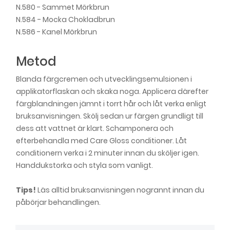
N.580 - Sammet Mörkbrun
Natural & Easy - No. 583 Icy Dark Brown
N.584 - Mocka Chokladbrun
95,00 kr
N.586 - Kanel Mörkbrun
Natural & Easy - No. 584 Mocca Chocolate
Metod
95,00 kr
Blanda färgcremen och utvecklingsemulsionen i
Natural & Easy - No. 590 Dark Berry Black
applikatorflaskan och skaka noga. Applicera därefter
95,00 kr
färgblandningen jämnt i torrt hår och låt verka enligt
bruksanvisningen. Skölj sedan ur färgen grundligt till
dess att vattnet är klart. Schamponera och
efterbehandla med Care Gloss conditioner. Låt
conditionern verka i 2 minuter innan du sköljer igen.
Handdukstorka och styla som vanligt.
Tips!
Läs alltid bruksanvisningen nogrannt innan du
påbörjar behandlingen.