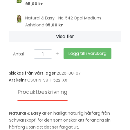
95,00 kr
Natural & Easy - No. 542 Opal Medium-
Ashblond
95,00 kr
Visa fler
Natural & Easy - No. 550 Satin Darkblond
95,00 kr
Lägg till i varukorg
Antal
Natural & Easy - No. 555 Dark Honey Blond
95,00 kr
Skickas från vårt lager
2026-08-07
Artikelnr
CSCHN-S9-1-522-XX
Natural & Easy - No. 560 Cashmere
Lightbrown
95,00 kr
Produktbeskrivning
Natural & Easy - No. 563 Nude Light Brown
95,00 kr
Natural & Easy
är en härligt naturlig hårfärg från
Schwarzkopf, för den som önskar att förändra sin
Natural & Easy - No. 564 Natural Light Brown
hårfärg utan att det ser färgat ut.