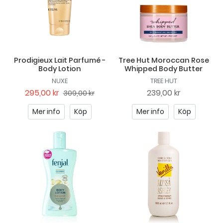
Prodigieux Lait Parfumé -
Tree Hut Moroccan Rose
Body Lotion
Whipped Body Butter
NUXE
TREE HUT
295,00 kr
239,00 kr
309,00 kr
Mer info
Köp
Mer info
Köp