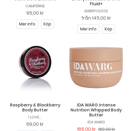
Fluid+
CAMFERINE
EMBRYOLISSE
95,00 kr
från
145,00 kr
Mer info
Köp
Mer info
Köp
Raspberry & Blackberry
IDA WARG Intense
Body Butter
Nutrition Whipped Body
Butter
I LOVE...
IDA WARG
69,00 kr
165,00 kr
169,00 kr