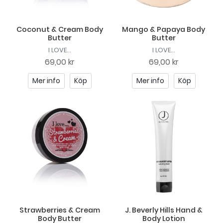
Coconut & Cream Body
Mango & Papaya Body
Butter
Butter
I LOVE...
I LOVE...
69,00 kr
69,00 kr
Mer info
Köp
Mer info
Köp
Strawberries & Cream
J. Beverly Hills Hand &
Body Butter
Body Lotion