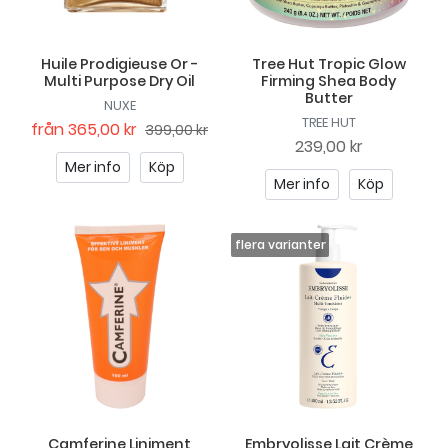
Huile Prodigieuse Or -
Tree Hut Tropic Glow
Multi Purpose Dry Oil
Firming Shea Body
Butter
NUXE
TREE HUT
från
365,00 kr
399,00 kr
239,00 kr
Mer info
Köp
Mer info
Köp
Camferine Liniment
Embryolisse Lait Crème