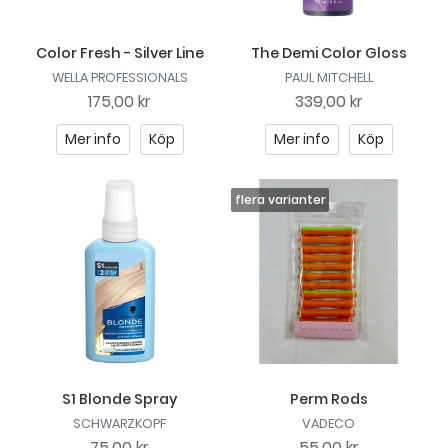
Color Fresh - Silver Line
The Demi Color Gloss
WELLA PROFESSIONALS
PAUL MITCHELL
175,00 kr
339,00 kr
Mer info
Köp
Mer info
Köp
S1 Blonde Spray
Perm Rods
SCHWARZKOPF
VADECO
75,00 kr
55,00 kr