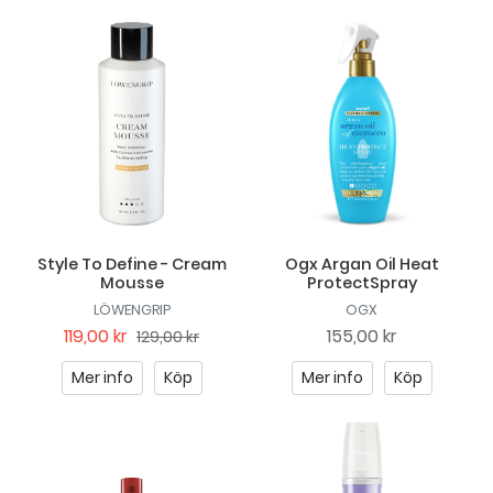
Style To Define - Cream
Ogx Argan Oil Heat
Mousse
ProtectSpray
LÖWENGRIP
OGX
119,00 kr
155,00 kr
129,00 kr
Mer info
Köp
Mer info
Köp