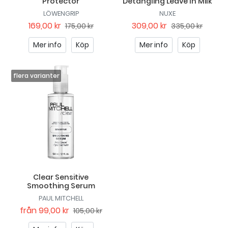
Protector
Detangling Leave In Milk
LÖWENGRIP
NUXE
169,00 kr
309,00 kr
175,00 kr
335,00 kr
Mer info
Köp
Mer info
Köp
Clear Sensitive
Smoothing Serum
PAUL MITCHELL
från
99,00 kr
105,00 kr