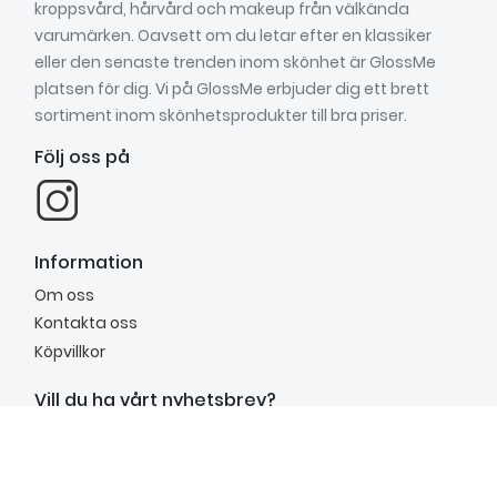
kroppsvård, hårvård och makeup från välkända
varumärken. Oavsett om du letar efter en klassiker
eller den senaste trenden inom skönhet är GlossMe
platsen för dig. Vi på GlossMe erbjuder dig ett brett
sortiment inom skönhetsprodukter till bra priser.
Följ oss på
Information
Om oss
Kontakta oss
Köpvillkor
Vill du ha vårt nyhetsbrev?
Anmäl dig till vårt nyhetsbrev för att få inspiration,
nyheter, unika erbjudanden och mycket mer.