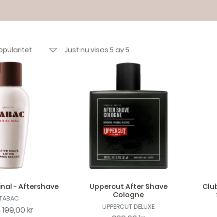
Just nu visas 5 av 5
nal - Aftershave
Uppercut After Shave
Clu
Cologne
TABAC
UPPERCUT DELUXE
n
199,00 kr