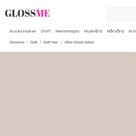
Accessoarer
Doft
Hemmaspa
Hudvård
Hårvård
Kro
Glossme
Doft
Doft Herr
After shave lotion