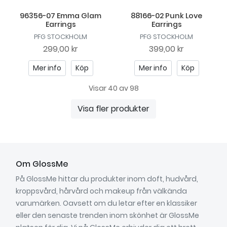
96356-07 Emma Glam
88166-02 Punk Love
Earrings
Earrings
PFG STOCKHOLM
PFG STOCKHOLM
299,00 kr
399,00 kr
Mer info
Köp
Mer info
Köp
Visar 40 av 98
Visa fler produkter
Om GlossMe
På GlossMe hittar du produkter inom doft, hudvård,
kroppsvård, hårvård och makeup från välkända
varumärken. Oavsett om du letar efter en klassiker
eller den senaste trenden inom skönhet är GlossMe