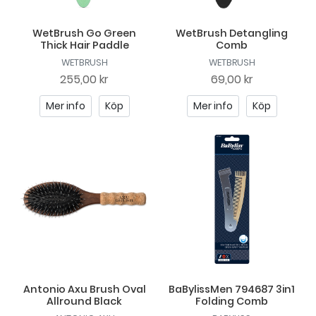
WetBrush Go Green
WetBrush Detangling
Thick Hair Paddle
Comb
WETBRUSH
WETBRUSH
255,00 kr
69,00 kr
Mer info
Köp
Mer info
Köp
Antonio Axu Brush Oval
BaBylissMen 794687 3in1
Allround Black
Folding Comb