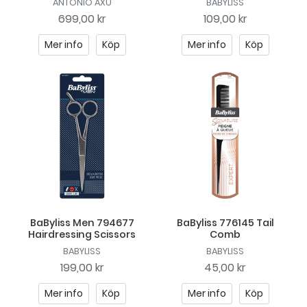
ANTONIO AXU
BABYLISS
699,00 kr
109,00 kr
Mer info
Köp
Mer info
Köp
BaByliss Men 794677
BaByliss 776145 Tail
Hairdressing Scissors
Comb
BABYLISS
BABYLISS
199,00 kr
45,00 kr
Mer info
Köp
Mer info
Köp