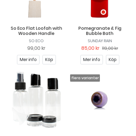
So Eco Flat Loofah with
Pomegranate & Fig
Wooden Handle
Bubble Bath
SO ECO
SUNDAY RAIN
99,00 kr
85,00 kr
119,00 kr
Mer info
Köp
Mer info
Köp