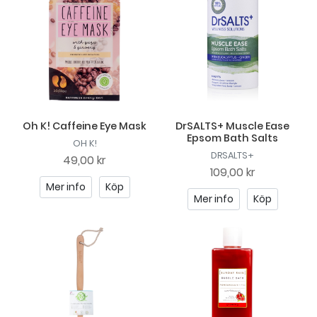
Oh K! Caffeine Eye Mask
DrSALTS+ Muscle Ease
Epsom Bath Salts
OH K!
DRSALTS+
49,00 kr
109,00 kr
Mer info
Köp
Mer info
Köp