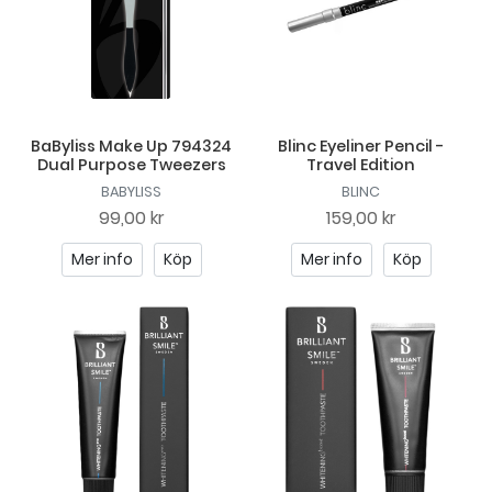
BaByliss Make Up 794324
Blinc Eyeliner Pencil -
Dual Purpose Tweezers
Travel Edition
BABYLISS
BLINC
99,00 kr
159,00 kr
Mer info
Köp
Mer info
Köp