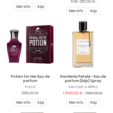
från
315,00 kr
Mer info
Köp
Mer info
Köp
Potion for Her Eau de
Gardenia Petale - Eau de
parfum
parfum (Edp) Spray
POLICE
VAN CLEEF & ARPELS
399,00 kr
1 549,00 kr
1 669,00 kr
Mer info
Köp
Mer info
Köp