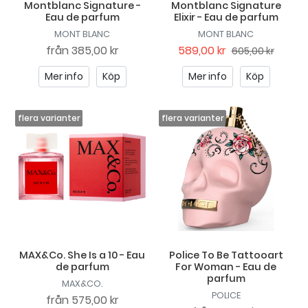
Montblanc Signature -
Montblanc Signature
Eau de parfum
Elixir - Eau de parfum
MONT BLANC
MONT BLANC
från
385,00 kr
589,00 kr
605,00 kr
Mer info
Köp
Mer info
Köp
MAX&Co. She Is a 10 - Eau
Police To Be Tattooart
de parfum
For Woman - Eau de
parfum
MAX&CO.
POLICE
från
575,00 kr