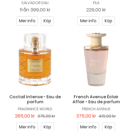
SALVADOR DALI
FILA
från
399,00 kr
229,00 kr
Mer info
Köp
Mer info
Köp
Coctail Intense - Eau de
French Avenue Éclair
parfum
Affair - Eau de parfum
FRAGRANCE WORLD
FRENCH AVENUE
265,00 kr
375,00 kr
375,00 kr
419,00 kr
Mer info
Köp
Mer info
Köp