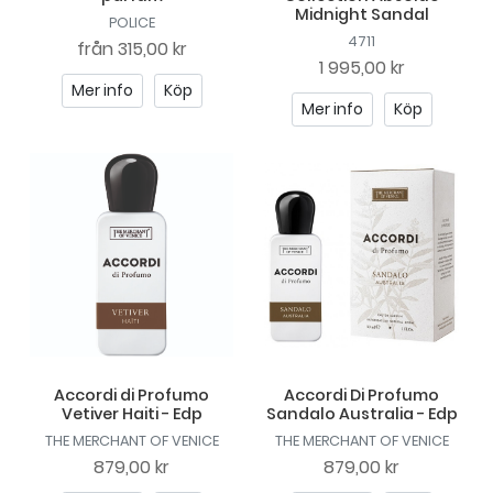
Midnight Sandal
POLICE
4711
från
315,00 kr
1 995,00 kr
Mer info
Köp
Mer info
Köp
Accordi di Profumo
Accordi Di Profumo
Vetiver Haiti - Edp
Sandalo Australia - Edp
THE MERCHANT OF VENICE
THE MERCHANT OF VENICE
879,00 kr
879,00 kr