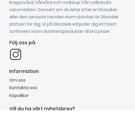
kroppsvård, hårvård och makeup från välkända
varumärken. Oavsett om du letar efter en klassiker
eller den senaste trenden inom skönhet är GlossMe
platsen för dig. Vi på GlossMe erbjuder dig ett brett
sortiment inom skönhetsprodukter till bra priser.
Följ oss på
Information
Om oss
Kontakta oss
Köpvillkor
Vill du ha vårt nyhetsbrev?
Anmäl dig till vårt nyhetsbrev för att få inspiration,
nyheter, unika erbjudanden och mycket mer.