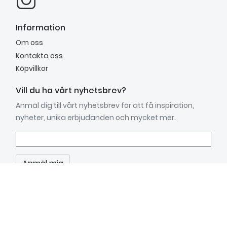
Information
Om oss
Kontakta oss
Köpvillkor
Vill du ha vårt nyhetsbrev?
Anmäl dig till vårt nyhetsbrev för att få inspiration,
nyheter, unika erbjudanden och mycket mer.
Anmäl mig
Kundtjänst
mån.–fre. 9.00 - 15.00
Lunchstängt: 12.00 - 13.00
Tel: 031- 719 69 20