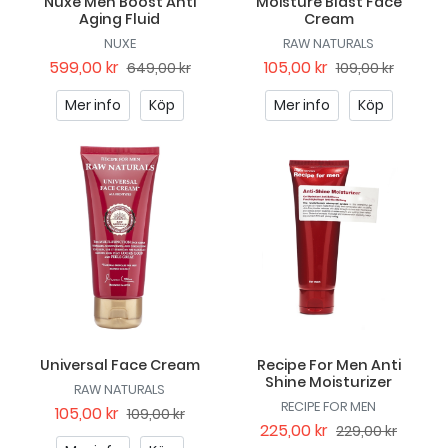
Nuxe Men Boost Anti
Moisture Blast Face
Aging Fluid
Cream
NUXE
RAW NATURALS
599,00 kr
105,00 kr
649,00 kr
109,00 kr
Mer info
Köp
Mer info
Köp
Universal Face Cream
Recipe For Men Anti
Shine Moisturizer
RAW NATURALS
RECIPE FOR MEN
105,00 kr
109,00 kr
225,00 kr
229,00 kr