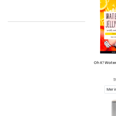
Oh K! Water
1
Mer i