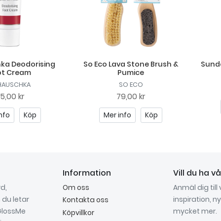
ka Deodorising
So Eco Lava Stone Brush &
Sunda
ot Cream
Pumice
HAUSCHKA
SO ECO
15,00 kr
79,00 kr
nfo
Köp
Mer info
Köp
Information
Vill du ha v
d,
Om oss
Anmäl dig till
du letar
inspiration, 
Kontakta oss
 GlossMe
mycket mer.
Köpvillkor