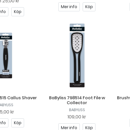
n
25,00 kr
Mer info
Köp
nfo
Köp
515 Callus Shaver
BaByliss 798514 Foot File w
Brush
Collector
ABYLISS
BABYLISS
5,00 kr
109,00 kr
nfo
Köp
Mer info
Köp