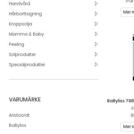
frå
Handvård
Mer i
Hårborttagning
Kroppsolja
Mamma & Baby
Peeling
Solprodukter
Specialprodukter
VARUMÄRKE
BaByliss 798
B
9
Aristocrat
BaByliss
Mer i