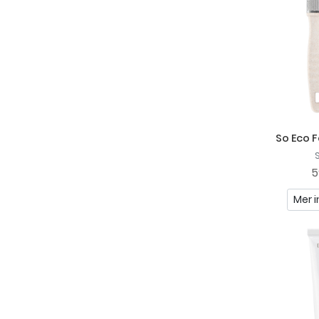
So Eco 
5
Mer i