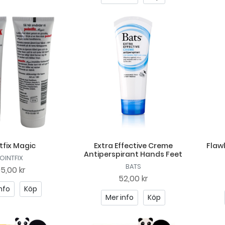
tfix Magic
Extra Effective Creme
Flaw
Antiperspirant Hands Feet
OINTFIX
BATS
05,00 kr
52,00 kr
nfo
Köp
Mer info
Köp