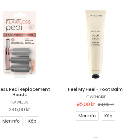
less Pedi Replacement
Feel My Heel - Foot Balm
Heads
LÖWENGRIP
FLAWLESS
95,00 kr
99,00 kr
245,00 kr
Mer info
Köp
Mer info
Köp