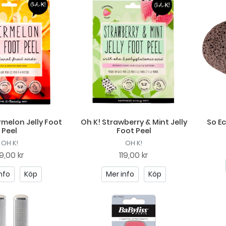
melon Jelly Foot
Oh K! Strawberry & Mint Jelly
So E
Peel
Foot Peel
OH K!
OH K!
19,00 kr
119,00 kr
nfo
Köp
Mer info
Köp