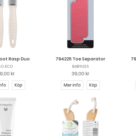
Foot Rasp Duo
794225 Toe Separator
7
SO ECO
BABYLISS
9,00 kr
39,00 kr
nfo
Köp
Mer info
Köp