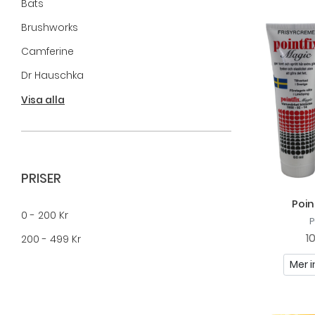
Bats
Brushworks
Camferine
Dr Hauschka
Flawless
Visa alla
Löwengrip
Oh K!
Pointfix
PRISER
So Eco
Poin
0 - 200 Kr
Sunday Rain
P
1
200 - 499 Kr
Mer i