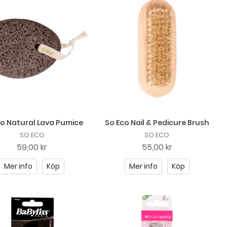
co Natural Lava Pumice
So Eco Nail & Pedicure Brush
SO ECO
SO ECO
59,00 kr
55,00 kr
Mer info
Köp
Mer info
Köp