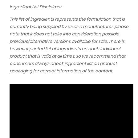
No. 224 Cream Nude
139,00 kr
Ingredient List Disclaimer
This list of ingredients represents the formulation that is
IsaDora The Perfect Moisture Lipstick Refill -
currently being supplied by us as a manufacturer, please
No. 228 Cinnabar
139,00 kr
note that it does not take into consideration possible
previous/alternative versions available for sale. There is
IsaDora The Perfect Moisture Lipstick Refill -
however printed list of ingredients on each individual
No. 230 Blackberry Mood
139,00 kr
product that is valid at all times, so we recommend that
consumers always check ingredient list on product
packaging for correct information of the content.