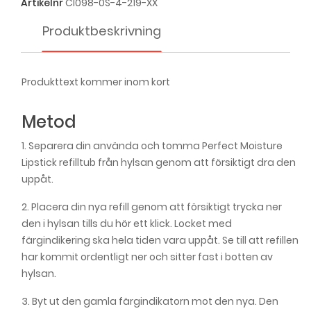
Artikelnr
CI098-0S-4-219-XX
IsaDora The Perfect Moisture Lipstick Refill -
No. 060 Cranberry
139,00 kr
Produktbeskrivning
IsaDora The Perfect Moisture Lipstick Refill -
No. 077 Satin Pink
139,00 kr
Produkttext kommer inom kort
IsaDora The Perfect Moisture Lipstick Refill -
Metod
No. 078 Vivid Pink
139,00 kr
1. Separera din använda och tomma Perfect Moisture
IsaDora The Perfect Moisture Lipstick Refill -
Lipstick refilltub från hylsan genom att försiktigt dra den
No. 151 Precious Rose
139,00 kr
uppåt.
2. Placera din nya refill genom att försiktigt trycka ner
IsaDora The Perfect Moisture Lipstick Refill -
den i hylsan tills du hör ett klick. Locket med
No. 152 Marvelous Mauve
139,00 kr
färgindikering ska hela tiden vara uppåt. Se till att refillen
har kommit ordentligt ner och sitter fast i botten av
IsaDora The Perfect Moisture Lipstick Refill -
hylsan.
No. 210 Ultimate Red
139,00 kr
3. Byt ut den gamla färgindikatorn mot den nya. Den
IsaDora The Perfect Moisture Lipstick Refill -