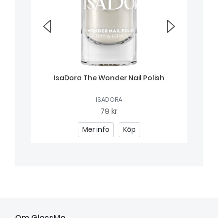
IsaDora The Wonder Nail Polish
ISADORA
79 kr
Mer info
Köp
Om GlossMe