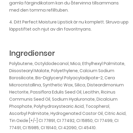
gamla färgindikatorn kan du återvinna tillsammans
No. 212 Berry Red
139,00 kr
med den tomma refilltuben.
IsaDora The Perfect Moisture Lipstick Refill -
4. Ditt Perfect Moisture Lipstick är nu komplett. Skruva upp
No. 215 Classic Red
139,00 kr
läppstiftet och njut av din favoritnyans.
IsaDora The Perfect Moisture Lipstick Refill -
No. 218 Mocha Mauve
139,00 kr
Ingredienser
Polybutene, Octyldodecanol, Mica, Ethylhexyl Palmitate,
IsaDora The Perfect Moisture Lipstick Refill -
Diisostearyl Malate, Polyethylene, Calcium Sodium
No. 220 Chocolate Kiss
139,00 kr
Borosilicate, Bis-Diglyceryl Polyacyladipate-2, Cera
Microcristallina, Synthetic Wax, Silica, Disteardimonium
IsaDora The Perfect Moisture Lipstick Refill -
Hectorite, Passiflora Edulis Seed Oil, Lecithin, Ricinus
No. 222 Light Cocoa
139,00 kr
Communis Seed Oil, Sodium Hyaluronate, Dicalcium
Phosphate, Polyhydroxystearic Acid, Tocopherol,
IsaDora The Perfect Moisture Lipstick Refill -
Ascorbyl Palmitate, Hydrogenated Castor Oil, Citric Acid,
No. 223 Glossy Caramel
139,00 kr
Tin Oxide [+/-] CI 77891, CI 77492, CI 15850, CI 77499, CI
77491, CI 15985, CI 19140, CI 42090, CI 45410.
IsaDora The Perfect Moisture Lipstick Refill -