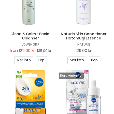
Clean & Calm - Facial
Naturie Skin Conditioner
Cleanser
Hatomugi Essence
LÖWENGRIP
NATURIE
från
125,00 kr
129,00 kr
135,00 kr
Mer info
Köp
Mer info
Köp