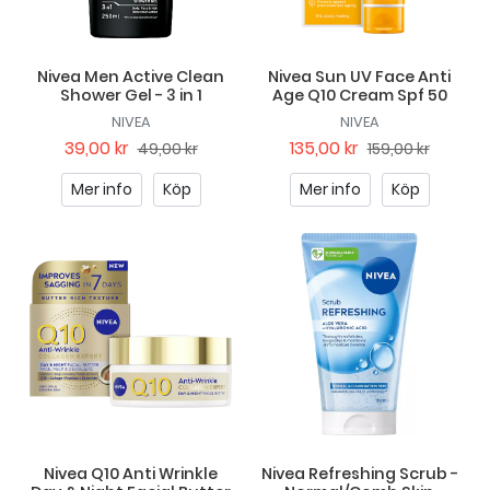
Nivea Men Active Clean
Nivea Sun UV Face Anti
Shower Gel - 3 in 1
Age Q10 Cream Spf 50
NIVEA
NIVEA
39,00 kr
135,00 kr
49,00 kr
159,00 kr
Mer info
Köp
Mer info
Köp
Nivea Q10 Anti Wrinkle
Nivea Refreshing Scrub -