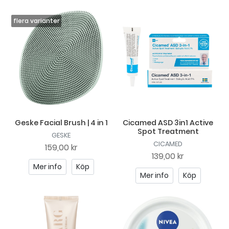
Geske Facial Brush | 4 in 1
Cicamed ASD 3in1 Active
Spot Treatment
GESKE
CICAMED
159,00 kr
139,00 kr
Mer info
Köp
Mer info
Köp