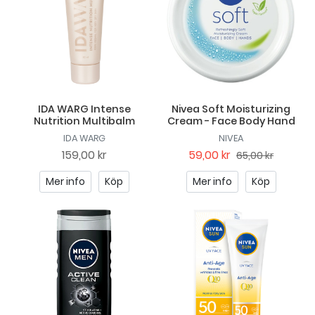
IDA WARG Intense
Nivea Soft Moisturizing
Nutrition Multibalm
Cream - Face Body Hand
IDA WARG
NIVEA
159,00 kr
59,00 kr
65,00 kr
Mer info
Köp
Mer info
Köp