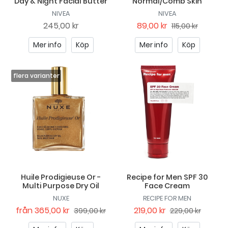
Day & Night Facial Butter
Normal/Comb Skin
NIVEA
NIVEA
245,00 kr
89,00 kr
115,00 kr
Mer info
Köp
Mer info
Köp
Huile Prodigieuse Or -
Recipe for Men SPF 30
Multi Purpose Dry Oil
Face Cream
NUXE
RECIPE FOR MEN
från
365,00 kr
219,00 kr
399,00 kr
229,00 kr