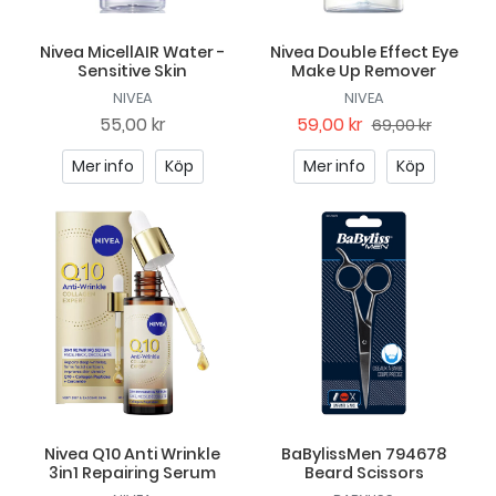
Nivea MicellAIR Water -
Nivea Double Effect Eye
Sensitive Skin
Make Up Remover
NIVEA
NIVEA
55,00 kr
59,00 kr
69,00 kr
Mer info
Köp
Mer info
Köp
Nivea Q10 Anti Wrinkle
BaBylissMen 794678
3in1 Repairing Serum
Beard Scissors