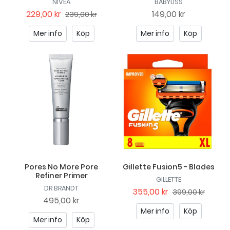
NIVEA
BABYLISS
229,00 kr
149,00 kr
239,00 kr
Mer info
Köp
Mer info
Köp
Pores No More Pore
Gillette Fusion5 - Blades
Refiner Primer
GILLETTE
DR BRANDT
355,00 kr
399,00 kr
495,00 kr
Mer info
Köp
Mer info
Köp