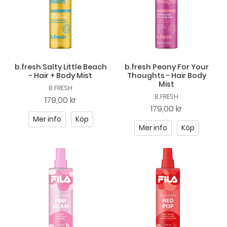
b.fresh Salty Little Beach
b.fresh Peony For Your
- Hair + Body Mist
Thoughts - Hair Body
Mist
B.FRESH
B.FRESH
179,00 kr
179,00 kr
Mer info
Köp
Mer info
Köp