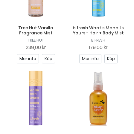
Tree Hut Vanilla
b.fresh What's Monoi Is
Fragrance Mist
Yours - Hair + Body Mist
TREE HUT
B.FRESH
239,00 kr
179,00 kr
Mer info
Köp
Mer info
Köp