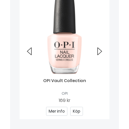
air
OPI Vault Collection
W
OPI
169 kr
Mer info
Köp