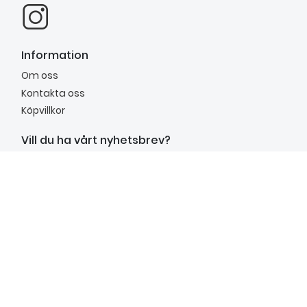
Information
Om oss
Kontakta oss
Köpvillkor
Vill du ha vårt nyhetsbrev?
Anmäl dig till vårt nyhetsbrev för att få inspiration,
nyheter, unika erbjudanden och mycket mer.
Anmäl mig
Kundtjänst
mån.–fre. 9.00 - 15.00
Lunchstängt: 12.00 - 13.00