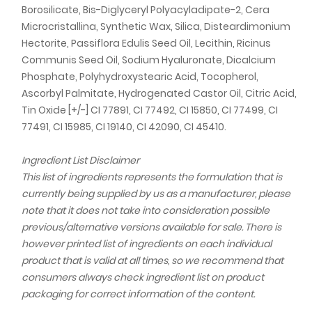
Borosilicate, Bis-Diglyceryl Polyacyladipate-2, Cera
210 Ultimate Red
189,00 kr
Microcristallina, Synthetic Wax, Silica, Disteardimonium
Hectorite, Passiflora Edulis Seed Oil, Lecithin, Ricinus
IsaDora The Perfect Moisture Lipstick - No.
Communis Seed Oil, Sodium Hyaluronate, Dicalcium
215 Classic Red
189,00 kr
Phosphate, Polyhydroxystearic Acid, Tocopherol,
Ascorbyl Palmitate, Hydrogenated Castor Oil, Citric Acid,
IsaDora The Perfect Moisture Lipstick - No.
Tin Oxide [+/-] CI 77891, CI 77492, CI 15850, CI 77499, CI
218 Mocha Mauve
189,00 kr
77491, CI 15985, CI 19140, CI 42090, CI 45410.
IsaDora The Perfect Moisture Lipstick - No.
Ingredient List Disclaimer
219 Bare Blush
189,00 kr
This list of ingredients represents the formulation that is
currently being supplied by us as a manufacturer, please
IsaDora The Perfect Moisture Lipstick - No.
note that it does not take into consideration possible
222 Light Cocoa
189,00 kr
previous/alternative versions available for sale. There is
however printed list of ingredients on each individual
IsaDora The Perfect Moisture Lipstick - No.
product that is valid at all times, so we recommend that
226 Angelic Nude
189,00 kr
consumers always check ingredient list on product
packaging for correct information of the content.
IsaDora The Perfect Moisture Lipstick - No.