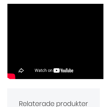
227 Pink Pompas
189,00 kr
IsaDora The Perfect Moisture Lipstick - No.
228 Cinnabar
189,00 kr
IsaDora The Perfect Moisture Lipstick - No.
230 Blackberry Mood
189,00 kr
Relaterade produkter