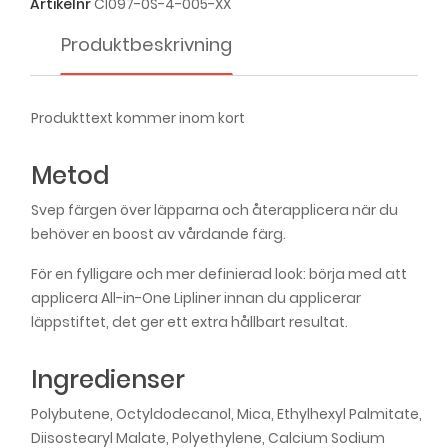
Artikelnr
CI097-0S-4-005-XX
IsaDora The Perfect Moisture Lipstick - No.
056 Rosewood
189,00 kr
Produktbeskrivning
IsaDora The Perfect Moisture Lipstick - No.
060 Cranberry
189,00 kr
Produkttext kommer inom kort
IsaDora The Perfect Moisture Lipstick - No.
Metod
068 Crystal Rosemauve
189,00 kr
Svep färgen över läpparna och återapplicera när du
IsaDora The Perfect Moisture Lipstick - No.
behöver en boost av vårdande färg.
077 Satin Pink
189,00 kr
För en fylligare och mer definierad look: börja med att
applicera All-in-One Lipliner innan du applicerar
IsaDora The Perfect Moisture Lipstick - No.
läppstiftet, det ger ett extra hållbart resultat.
078 Vivid Pink
189,00 kr
Ingredienser
IsaDora The Perfect Moisture Lipstick - No. 151
Precious Rose
189,00 kr
Polybutene, Octyldodecanol, Mica, Ethylhexyl Palmitate,
Diisostearyl Malate, Polyethylene, Calcium Sodium
IsaDora The Perfect Moisture Lipstick - No.