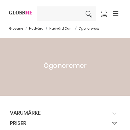
×
Glossme
Hudvård
Hudvård Dam
Ögoncremer
Ögoncremer
VARUMÄRKE
PRISER