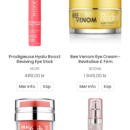
Prodigieuse Hyalu Boost
Bee Venom Eye Cream -
Reviving Eye Stick
Revitalise & Firm
NUXE
RODIAL
489,00 kr
1 949,00 kr
Mer info
Köp
Mer info
Köp