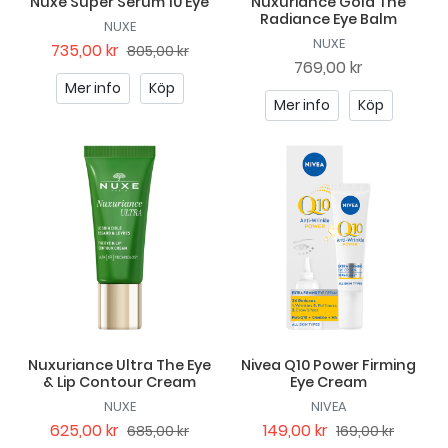
Nuxe Super Serum 10 Eye
Nuxuriance Gold The
Radiance Eye Balm
NUXE
NUXE
735,00 kr
805,00 kr
769,00 kr
Mer info
Köp
Mer info
Köp
Nuxuriance Ultra The Eye
Nivea Q10 Power Firming
& Lip Contour Cream
Eye Cream
NUXE
NIVEA
625,00 kr
149,00 kr
685,00 kr
169,00 kr