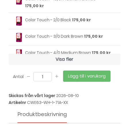
175,00 kr
Color Touch - 2/0 Black
175,00 kr
Color Touch - 3/0 Dark Brown
175,00 kr
Color Touch - 4/0 Medium Brown
175,00 kr
Visa fler
Color Touch - 4/77 Espresso
175,00 kr
Lägg till i varukorg
Antal
Color Touch - 5/0 Light Brown
175,00 kr
Skickas från vårt lager
2026-08-10
Color Touch - 5/71 Dark Maple Brown
Artikelnr
CWE63-WH-1-71A-XX
175,00 kr
Produktbeskrivning
Color Touch - 6/0 Dark Blonde
175,00 kr