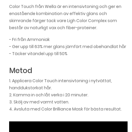
Color Touch från Wella är en intensivtoning och ger en
Color Touch - 6/7 Chocolate
175,00 kr
enastående kombination av effektiv glans och
skimrande färger tack vare Ligh Color Complex som
Color Touch - 6/71 Medium Maple Brown
består av naturligt vax och fiber-proteiner.
175,00 kr
- Fri från Ammoniak
- Ger upp till 63% mer glans jämfört med obehandlat hår
Color Touch - 7/0
175,00 kr
- Täcker vitandel upp till 50%
Color Touch - 7/7 Walnut Brown
175,00 kr
Metod
1. Applicera Color Touch intensivtoning i nytvättat,
Color Touch - 7/73 Golden Tobacco
handdukstorkat hår.
175,00 kr
2. Kamma in och låt verka i 20 minuter.
3. Skölj av med varmt vatten.
Color Touch - 8/0 Light Blonde
175,00 kr
4. Avsluta med Color Brilliance Mask för bästa resultat.
Color Touch - 8/81 Pearl Blonde
175,00 kr