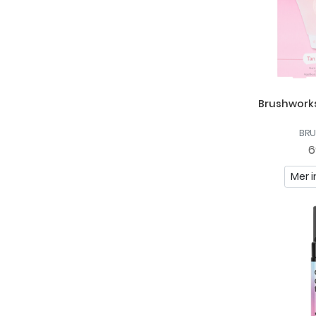
Brushworks
BR
6
Mer i