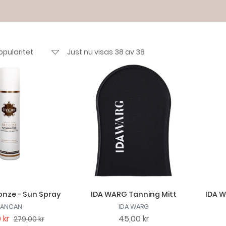
Just nu visas 38 av 38
nze - Sun Spray
IDA WARG Tanning Mitt
IDA W
TANCAN
IDA WARG
 kr
45,00 kr
279,00 kr