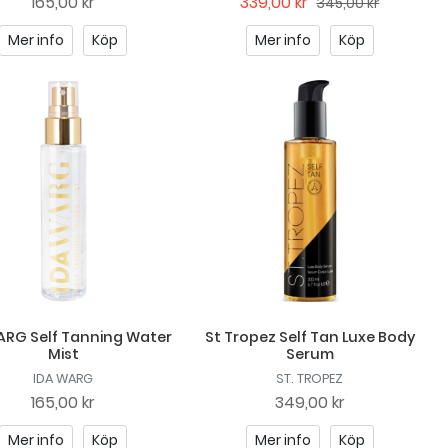
165,00 kr
339,00 kr
345,00 kr
Mer info
Köp
Mer info
Köp
ARG Self Tanning Water
St Tropez Self Tan Luxe Body
Mist
Serum
IDA WARG
ST. TROPEZ
165,00 kr
349,00 kr
Mer info
Köp
Mer info
Köp