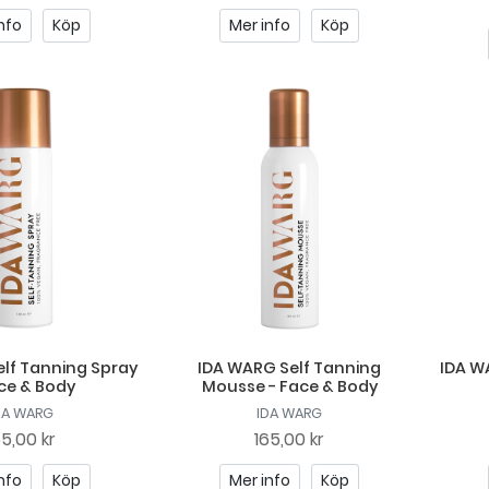
nfo
Köp
Mer info
Köp
lf Tanning Spray
IDA WARG Self Tanning
IDA W
ce & Body
Mousse - Face & Body
DA WARG
IDA WARG
65,00 kr
165,00 kr
nfo
Köp
Mer info
Köp