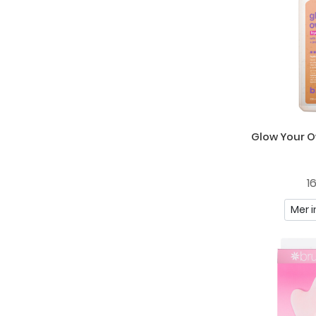
Glow Your 
1
Mer i