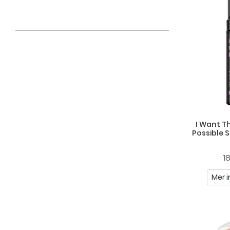
I Want T
Possible 
1
Mer i