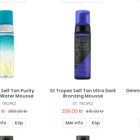
 Self Tan Purity
St Tropez Self Tan Ultra Dark
Gimme
 Water Mousse
Bronzing Mousse
. TROPEZ
ST. TROPEZ
 kr
339,00 kr
359,00 kr
415,00 kr
nfo
Köp
Mer info
Köp