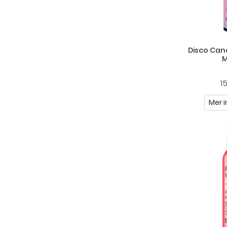
Disco Cand
M
1
Mer i