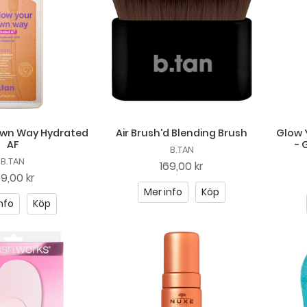
Own Way Hydrated
Air Brush'd Blending Brush
Glow 
AF
- 
B.TAN
B.TAN
169,00 kr
69,00 kr
Mer info
Köp
nfo
Köp