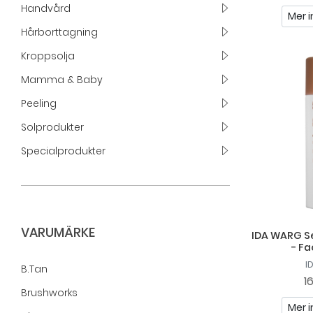
Handvård
Mer i
Hårborttagning
Kroppsolja
Mamma & Baby
Peeling
Solprodukter
Specialprodukter
VARUMÄRKE
IDA WARG Se
- Fa
I
B.tan
1
Brushworks
Mer i