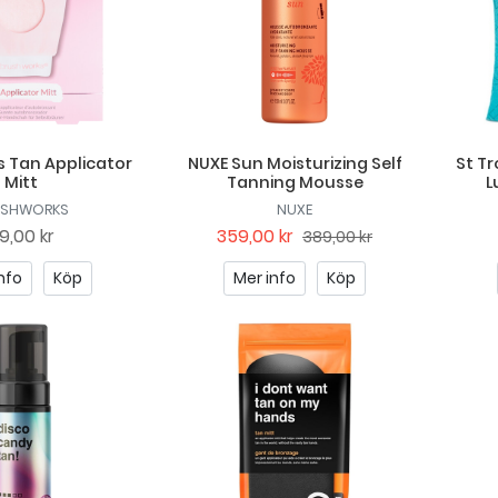
 Tan Applicator
NUXE Sun Moisturizing Self
St Tr
Mitt
Tanning Mousse
L
USHWORKS
NUXE
9,00 kr
359,00 kr
389,00 kr
nfo
Köp
Mer info
Köp