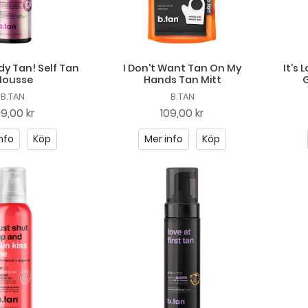
y Tan! Self Tan
I Don't Want Tan On My
It's 
ousse
Hands Tan Mitt
G
B.TAN
B.TAN
59,00 kr
109,00 kr
nfo
Köp
Mer info
Köp