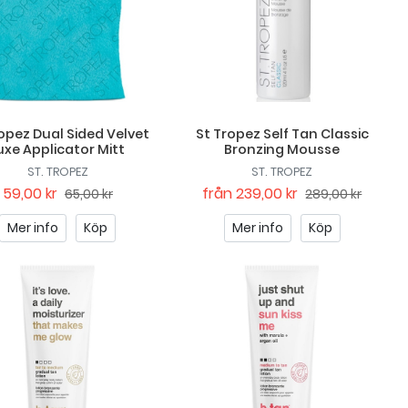
opez Dual Sided Velvet
St Tropez Self Tan Classic
uxe Applicator Mitt
Bronzing Mousse
ST. TROPEZ
ST. TROPEZ
59,00 kr
från
239,00 kr
65,00 kr
289,00 kr
Mer info
Köp
Mer info
Köp