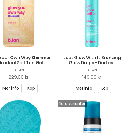
Your Own Way Shimmer
Just Glow With It Bronzing
Gradual Self Tan Gel
Glow Drops - Darkest
B.TAN
B.TAN
229,00 kr
149,00 kr
Mer info
Köp
Mer info
Köp