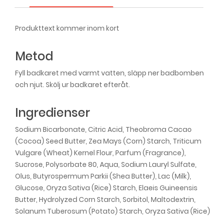
Produkttext kommer inom kort
Metod
Fyll badkaret med varmt vatten, släpp ner badbomben
och njut. Skölj ur badkaret efteråt.
Ingredienser
Sodium Bicarbonate, Citric Acid, Theobroma Cacao
(Cocoa) Seed Butter, Zea Mays (Corn) Starch, Triticum
Vulgare (Wheat) Kernel Flour, Parfum (Fragrance),
Sucrose, Polysorbate 80, Aqua, Sodium Lauryl Sulfate,
Olus, Butyrospermum Parkii (Shea Butter), Lac (Milk),
Glucose, Oryza Sativa (Rice) Starch, Elaeis Guineensis
Butter, Hydrolyzed Corn Starch, Sorbitol, Maltodextrin,
Solanum Tuberosum (Potato) Starch, Oryza Sativa (Rice)