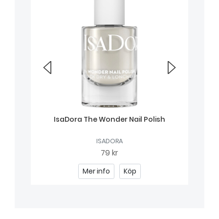
IsaDora The Wonder Nail Polish
ISADORA
79 kr
Mer info
Köp