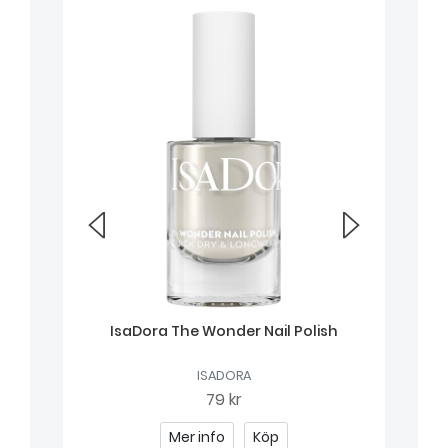
IsaDora The Wonder Nail Polish
ISADORA
79 kr
Mer info
Köp