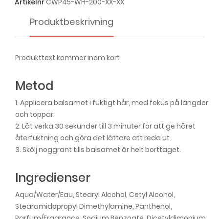
Artikelnr
CWP45-WH-200-XX-XX
Produktbeskrivning
Produkttext kommer inom kort
Metod
1. Applicera balsamet i fuktigt hår, med fokus på längder
och toppar.
2. Låt verka 30 sekunder till 3 minuter för att ge håret
återfuktning och göra det lättare att reda ut.
3. Skölj noggrant tills balsamet är helt borttaget.
Ingredienser
Aqua/Water/Eau, Stearyl Alcohol, Cetyl Alcohol,
Stearamidopropyl Dimethylamine, Panthenol,
Parfum/Fragrance, Sodium Benzoate, Dicetyldimonium