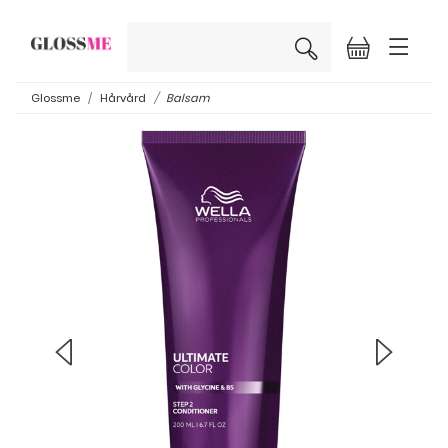
×
Glossme
Hårvård
Balsam