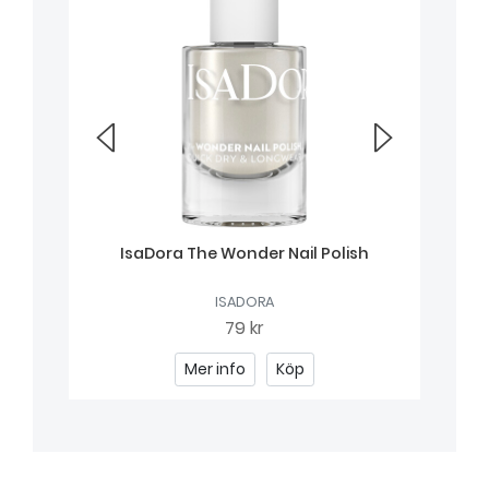
IsaDora The Wonder Nail Polish
ISADORA
79 kr
Mer info
Köp