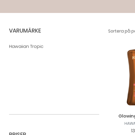
VARUMÄRKE
Hawaiian Tropic
Glowing
HAWA
1
PRISER