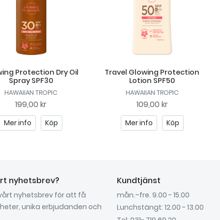
ing Protection Dry Oil
Travel Glowing Protection
Spray SPF30
Lotion SPF50
HAWAIIAN TROPIC
HAWAIIAN TROPIC
199,00 kr
109,00 kr
Mer info
Köp
Mer info
Köp
årt nyhetsbrev?
Kundtjänst
 vårt nyhetsbrev för att få
mån.–fre. 9.00 - 15.00
nyheter, unika erbjudanden och
Lunchstängt: 12.00 - 13.00
Tel: 031- 719 69 20