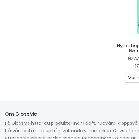
Hydrating
Nour
HAWA
1
Mer i
Om GlossMe
På GlossMe hittar du produkter inom doft, hudvård, kroppsvår
hårvård och makeup från välkända varumärken. Oavsett om 
efter en klassiker eller den senaste trenden inom skönhet är