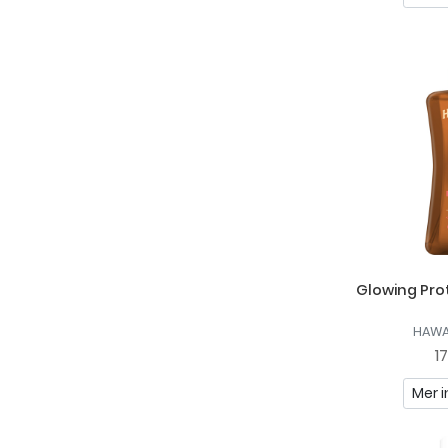
Glowing Prot
HAWA
1
Mer i