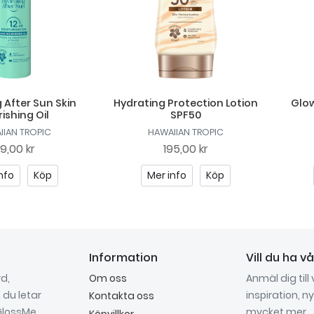
 After Sun Skin
Hydrating Protection Lotion
Glow
ishing Oil
SPF50
IIAN TROPIC
HAWAIIAN TROPIC
79,00 kr
195,00 kr
nfo
Köp
Mer info
Köp
Information
Vill du ha v
d,
Om oss
Anmäl dig till
du letar
inspiration, 
Kontakta oss
 GlossMe
mycket mer.
Köpvillkor