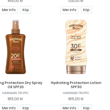
169,00 kr
129,00 kr
Mer info
Köp
Mer info
Köp
ng Protection Dry Spray
Hydrating Protection Lotion
Oil SPF20
SPF30
HAWAIIAN TROPIC
HAWAIIAN TROPIC
185,00 kr
185,00 kr
Mer info
Köp
Mer info
Köp