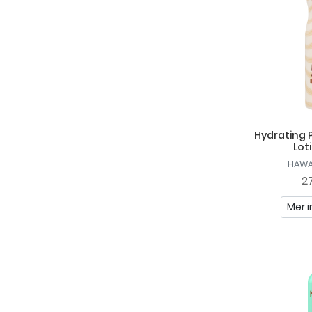
Hydrating 
Lot
HAWA
27
Mer i