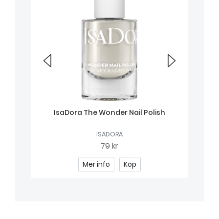
IsaDora The Wonder Nail Polish
ISADORA
79 kr
Mer info
Köp