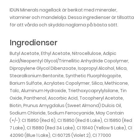
IDUN Minerals nagellack är berikat med mineraler,
vitaminer och mandelolja. Dessa ingredienser är tillsatta
för att vårda och skydda naglarna på bästa sätt.
Ingredienser
Butyl Acetate, Ethyl Acetate, Nitrocellulose, Adipic
Acid/Neopentyl Glycol/Trimellitic Anhydride Copolymer,
Dipropylene Glycol Dibenzoate, Isopropyl Alcohol, Mica,
Stearalkonium Bentonite, Synthetic Fluorphlogopite,
Barium Sulfate, Acrylates Copolymer, Silica, Methicone,
Talc, Aluminum Hydroxide, Triethoxycaprylylsilane, Tin
Oxide, Panthenol, Ascorbic Acid, Tocopheryl Acetate,
Biotin, Prunus Amygdalus (Sweet Almond) Dulcis Oil,
Sodium Chloride, Sodium Ferrocyanide, May Contain
(+/-): CI 15850 (Red 6), CI 15850 (Red 6 Lake), CI 15850 (Red
7 Lake), CI 15880 (Red 34 Lake), CI 19140 (Yellow 5 Lake), CI
42090 (Blue 1 Lake), CI 60725 (Violet 2), CI 77000