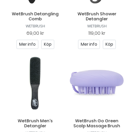
WetBrush Detangling
WetBrush Shower
Comb
Detangler
WETBRUSH
WETBRUSH
69,00 kr
119,00 kr
Mer info
Köp
Mer info
Köp
WetBrush Men's
WetBrush Go Green
Detangler
Scalp Massage Brush