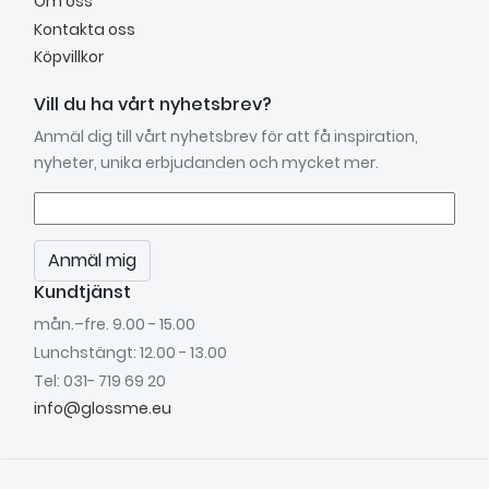
Om oss
Kontakta oss
Köpvillkor
Vill du ha vårt nyhetsbrev?
Anmäl dig till vårt nyhetsbrev för att få inspiration,
nyheter, unika erbjudanden och mycket mer.
Anmäl mig
Kundtjänst
mån.–fre. 9.00 - 15.00
Lunchstängt: 12.00 - 13.00
Tel: 031- 719 69 20
info@glossme.eu