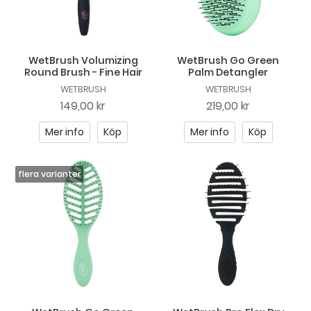
WetBrush Volumizing
WetBrush Go Green
Round Brush - Fine Hair
Palm Detangler
WETBRUSH
WETBRUSH
149,00 kr
219,00 kr
Mer info
Köp
Mer info
Köp