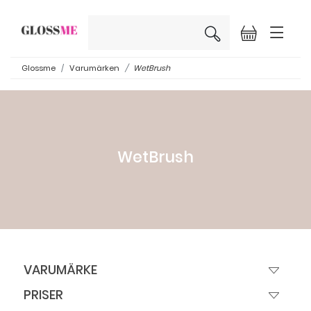
×
Glossme
Varumärken
WetBrush
WetBrush
VARUMÄRKE
PRISER