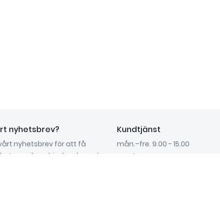
årt nyhetsbrev?
Kundtjänst
 vårt nyhetsbrev för att få
mån.–fre. 9.00 - 15.00
nyheter, unika erbjudanden och
Lunchstängt: 12.00 - 13.00
Tel: 031- 719 69 20
info@glossme.eu