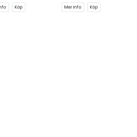
nfo
Köp
Mer info
Köp