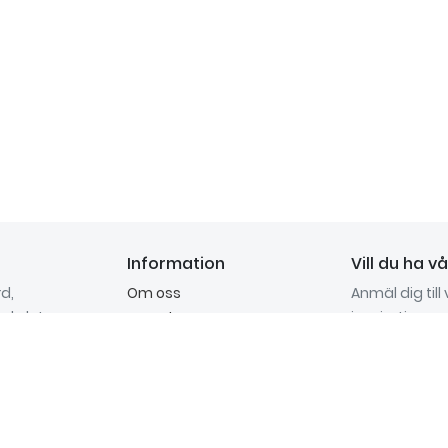
Information
Vill du ha v
d,
Om oss
Anmäl dig till
du letar
inspiration, 
Kontakta oss
 GlossMe
mycket mer.
Köpvillkor
t inom
Anmäl mig