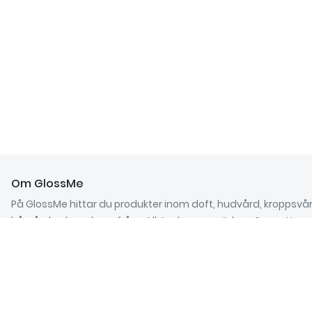
Om GlossMe
På GlossMe hittar du produkter inom doft, hudvård, kroppsvår
hårvård och makeup från välkända varumärken. Oavsett om 
efter en klassiker eller den senaste trenden inom skönhet är
platsen för dig. Vi på GlossMe erbjuder dig ett brett sortimen
skönhetsprodukter till bra priser.
Följ oss på