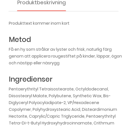
Produktbeskrivning
Produkttext kommer inom kort
Metod
Få en hy som strålar av lyster och frisk, naturlig färg
genom att applicera rougestiftet på kinder, läppar, ögon
och nästipp eller näsrygg
Ingredienser
Pentaerythrityl Tetraisostearate, Octyldodecanol,
Diisostearyl Malate, Polybutene, Synthetic Wax, Bis-
Diglyceryl Polyacyladipate-2, VP/Hexadecene
Copolymer, Polyhydroxystearic Acid, Disteardimonium
Hectorite, Caprylic/Capric Triglyceride, Pentaerythrityl
Tetra-Di-t-Butyl Hydroxyhydrocinnamate, Crithmum