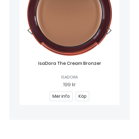
IsaDora The Cream Bronzer
Isa
ISADORA
199 kr
Mer info
Köp