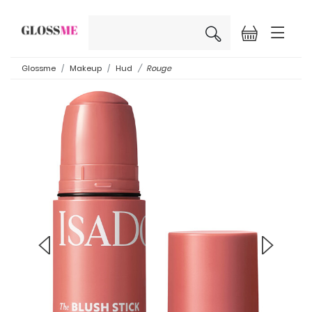
×
Glossme
Makeup
Hud
Rouge