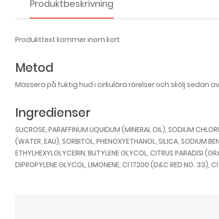
Produktbeskrivning
Produkttext kommer inom kort
Metod
Massera på fuktig hud i cirkulära rörelser och skölj sedan a
Ingredienser
SUCROSE, PARAFFINUM LIQUIDUM (MINERAL OIL), SODIUM CHLOR
(WATER, EAU), SORBITOL, PHENOXYETHANOL, SILICA, SODIUM B
ETHYLHEXYLGLYCERIN, BUTYLENE GLYCOL, CITRUS PARADISI (GR
DIPROPYLENE GLYCOL, LIMONENE, CI 17200 (D&C RED NO. 33), CI