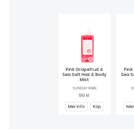
Pink Grapefruit &
Pink
Sea Salt Hair & Body
Sea S
Mist
SUNDAY RAIN
S
99 kr
Mer info
Köp
Mer