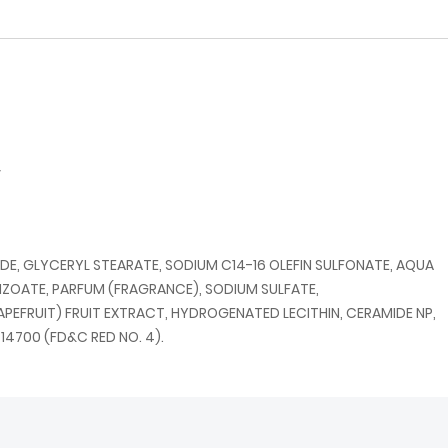
v
IDE, GLYCERYL STEARATE, SODIUM C14-16 OLEFIN SULFONATE, AQUA
ENZOATE, PARFUM (FRAGRANCE), SODIUM SULFATE,
APEFRUIT) FRUIT EXTRACT, HYDROGENATED LECITHIN, CERAMIDE NP,
 14700 (FD&C RED NO. 4).