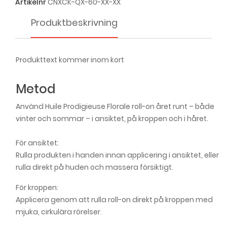
Artikelnr
CNXCK-QX-60-XX-XX
Produktbeskrivning
Produkttext kommer inom kort
Metod
Använd Huile Prodigieuse Florale roll-on året runt – både
vinter och sommar – i ansiktet, på kroppen och i håret.
För ansiktet:
Rulla produkten i handen innan applicering i ansiktet, eller
rulla direkt på huden och massera försiktigt.
För kroppen:
Applicera genom att rulla roll-on direkt på kroppen med
mjuka, cirkulära rörelser.