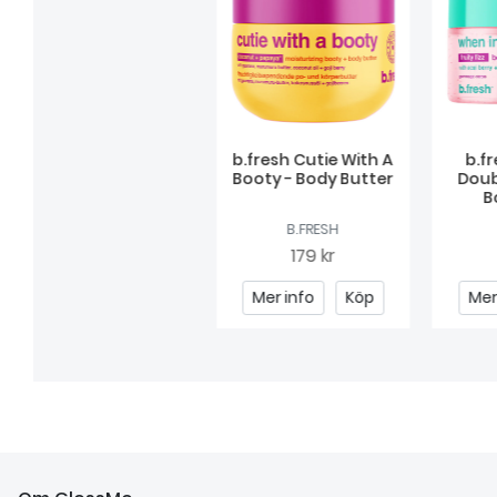
b.fresh Cutie With A
b.f
Booty - Body Butter
Doub
B
B.FRESH
179 kr
Mer info
Köp
Mer