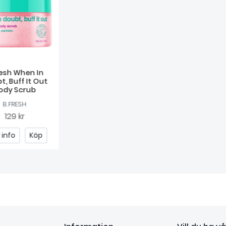
resh When In
t, Buff It Out
ody Scrub
B.FRESH
129 kr
 info
Köp