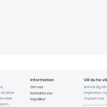
Information
Vill du ha v
d,
Om oss
Anmäl dig till
du letar
inspiration, 
Kontakta oss
 GlossMe
mycket mer.
Köpvillkor
t inom