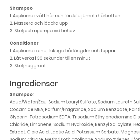
Shampoo
1. Applicera i vått hår och fördela jämnt i hårbotten
2. Massera och löddra upp
3. Skölj och upprepa vid behov
Conditioner
1. Applicera i rena, fuktiga hårlängder och toppar
2. Låt verka i 30 sekunder till en minut
3. Skölj noggrant
Ingredienser
Shampoo
:
Aqua/Water/Eau, Sodium Lauryl Sulfate, Sodium Laureth Sul
Cocamide MEA, Parfum/Fragrance, Sodium Benzoate, Panthenol
Glycerin, Tetrasodium EDTA, Trisodium Ethylenediamine D
Chloride, Limonene, Sodium Hydroxide, Benzyl Salicylate, Hex
Extract, Oleic Acid, Lactic Acid, Potassium Sorbate, Magne
Sodium Citrate, Methylisothiazolinone, Sodium Xylenesulfo